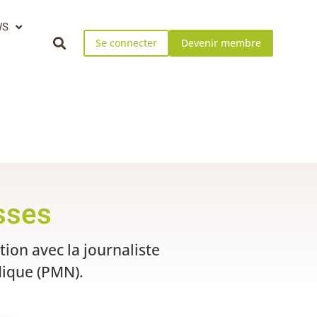
WS
Se connecter
Devenir membre
sses
ion avec la journaliste
dique (PMN).