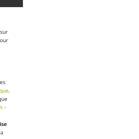
 sur
our
des
ique
.
que
n –
ise
la