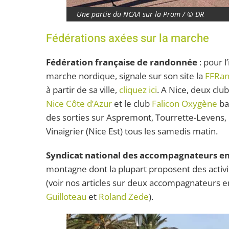
Une partie du NCAA sur la Prom / © DR
Fédérations axées sur la marche
Fédération française de randonnée
: pour l
marche nordique, signale sur son site la
FFRa
à partir de sa ville,
cliquez ici
. A Nice, deux clu
Nice Côte d’Azur
et le club
Falicon Oxygène
ba
des sorties sur Aspremont, Tourrette-Levens,
Vinaigrier (Nice Est) tous les samedis matin.
Syndicat national des accompagnateurs 
montagne dont la plupart proposent des act
(voir nos articles sur deux accompagnateurs 
Guilloteau
et
Roland Zede
).