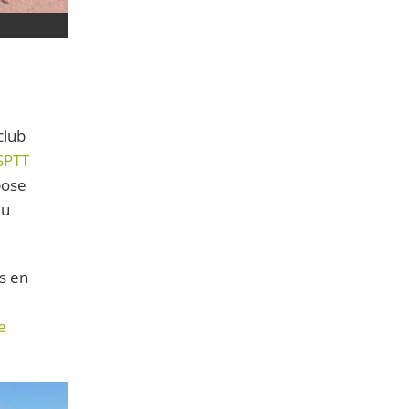
club
SPTT
pose
du
s en
e