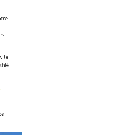
otre
s :
vité
thlé
e
bs