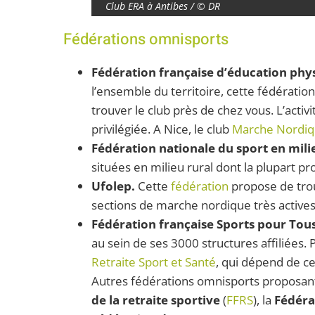
Club ERA à Antibes / © DR
Fédérations omnisports
Fédération française d’éducation phy
l’ensemble du territoire, cette fédérati
trouver le club près de chez vous. L’activ
privilégiée. A Nice, le club
Marche Nordiqu
Fédération nationale du sport en mili
situées en milieu rural dont la plupart p
Ufolep.
Cette
fédération
propose de trou
sections de marche nordique très active
Fédération française Sports pour Tou
au sein de ses 3000 structures affiliées. 
Retraite Sport et Santé
, qui dépend de cet
Autres fédérations omnisports proposant
de la retraite sportive
(
FFRS
), la
Fédéra