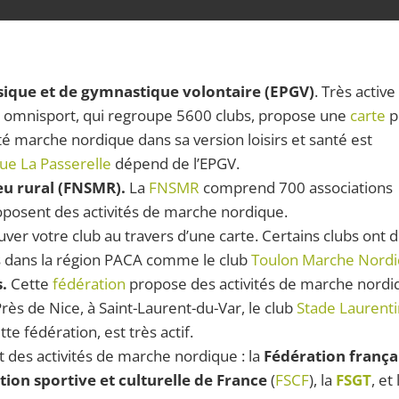
sique et de gymnastique volontaire (EPGV)
. Très active
on omnisport, qui regroupe 5600 clubs, propose une
carte
p
ité marche nordique dans sa version loisirs et santé est
e La Passerelle
dépend de l’EPGV.
eu rural (FNSMR).
La
FNSMR
comprend 700 associations
roposent des activités de marche nordique.
ver votre club au travers d’une carte. Certains clubs ont 
s dans la région PACA comme le club
Toulon Marche Nord
s.
Cette
fédération
propose des activités de marche nordi
Près de Nice, à Saint-Laurent-du-Var, le club
Stade Laurenti
te fédération, est très actif.
 des activités de marche nordique : la
Fédération frança
tion sportive et culturelle de France
(
FSCF
), la
FSGT
, et 