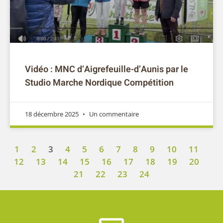
Vidéo : MNC d’Aigrefeuille-d’Aunis par le
Studio Marche Nordique Compétition
18 décembre 2025
Un commentaire
1
2
3
4
5
6
7
8
9
10
11
12
13
14
15
16
17
18
19
20
21
22
23
24
Abonnez-vous à la Nordic
News