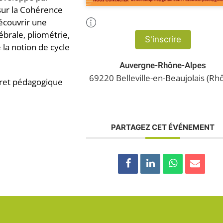
sur la Cohérence
Plus d'Infos
écouvrir une
ébrale, pliométrie,
S'inscrire
 la notion de cycle
Auvergne-Rhône-Alpes
69220 Belleville-en-Beaujolais (Rh
vret pédagogique
PARTAGEZ CET ÉVÉNEMENT