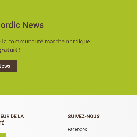
Nordic News
u de la communauté marche nordique.
ratuit !
 News
EUR DE LA
SUIVEZ-NOUS
TÉ
Facebook