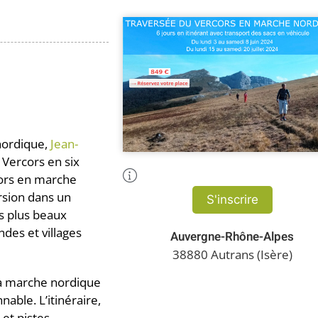
nordique,
Jean-
 Vercors en six
Plus d'Infos
cors en marche
rsion dans un
S'inscrire
s plus beaux
des et villages
Auvergne-Rhône-Alpes
38880 Autrans (Isère)
la marche nordique
nable. L’itinéraire,
et pistes