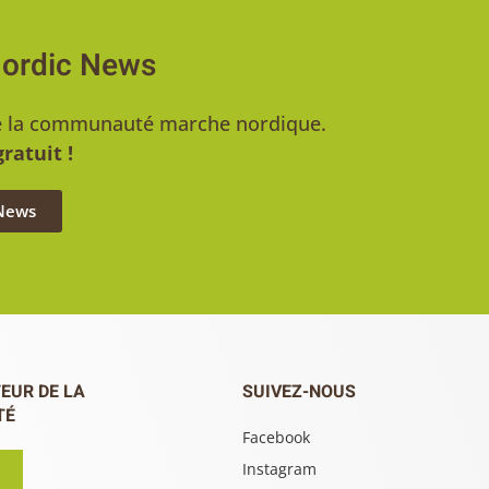
Nordic News
u de la communauté marche nordique.
ratuit !
 News
EUR DE LA
SUIVEZ-NOUS
TÉ
Facebook
Instagram