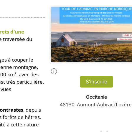
rets d’une
 traversée du
ges à couper le
moyenne montagne,
Plus d'Infos
500 km², avec des
t très particulière,
S'inscrire
 vues
Occitanie
48130
Aumont-Aubrac (Lozère
contrastes
, depuis
 forêts de hêtres.
ité à cette nature