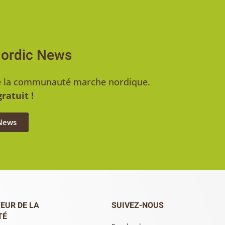
Nordic News
u de la communauté marche nordique.
ratuit !
 News
EUR DE LA
SUIVEZ-NOUS
TÉ