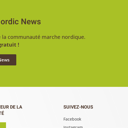
Nordic News
u de la communauté marche nordique.
ratuit !
 News
EUR DE LA
SUIVEZ-NOUS
TÉ
Facebook
Instagram