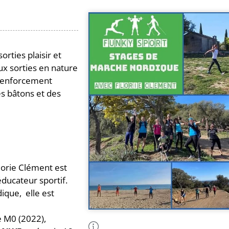
rties plaisir et
x sorties en nature
 renforcement
es bâtons et des
lorie Clément est
ducateur sportif.
ique, elle est
 M0 (2022),
Plus d'Infos