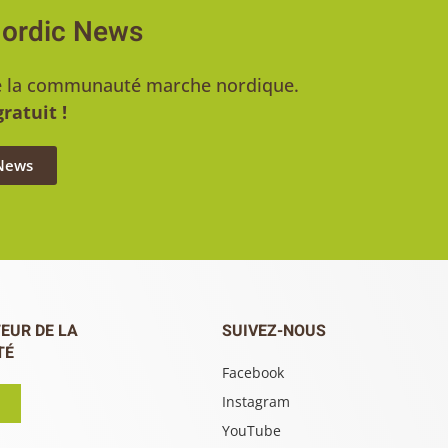
Nordic News
u de la communauté marche nordique.
ratuit !
 News
EUR DE LA
SUIVEZ-NOUS
TÉ
Facebook
Instagram
YouTube