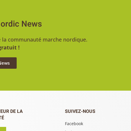
Nordic News
u de la communauté marche nordique.
ratuit !
 News
EUR DE LA
SUIVEZ-NOUS
TÉ
Facebook