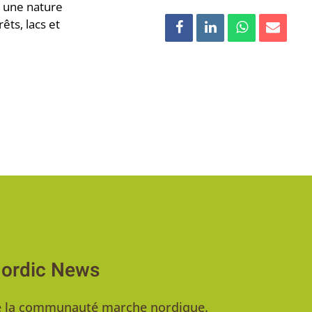
r une nature
ts, lacs et
Nordic News
u de la communauté marche nordique.