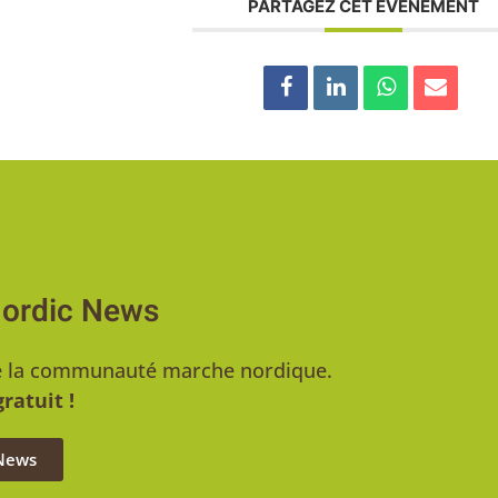
PARTAGEZ CET ÉVÉNEMENT
Nordic News
u de la communauté marche nordique.
ratuit !
 News