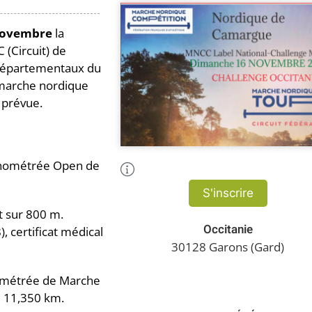
novembre
la
(Circuit) de
 départementaux du
 marche nordique
 prévue.
ronométrée Open de
Plus d'Infos
S'inscrire
t sur 800 m.
Occitanie
, certificat médical
30128 Garons (Gard)
ométrée de Marche
e 11,350 km.