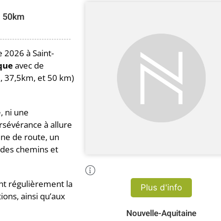
50km
 2026 à Saint-
que
avec de
, 37,5km, et 50 km)
, ni une
ersévérance à allure
ine de route, un
 des chemins et
Plus d'Infos
nt régulièrement la
Plus d'info
ions, ainsi qu’aux
Nouvelle-Aquitaine