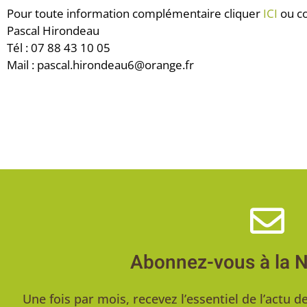
Pour toute information complémentaire cliquer
ICI
ou co
Pascal Hirondeau
Tél : 07 88 43 10 05
Mail : pascal.hirondeau6@orange.fr
Abonnez-vous à la 
Une fois par mois, recevez l’essentiel de l’act