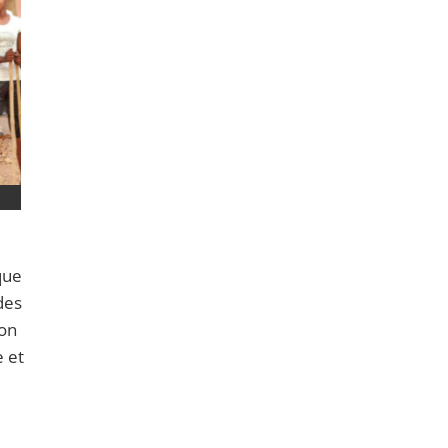
que
des
ion
e et