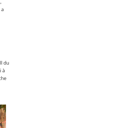
,
 a
ll du
i à
rche
r