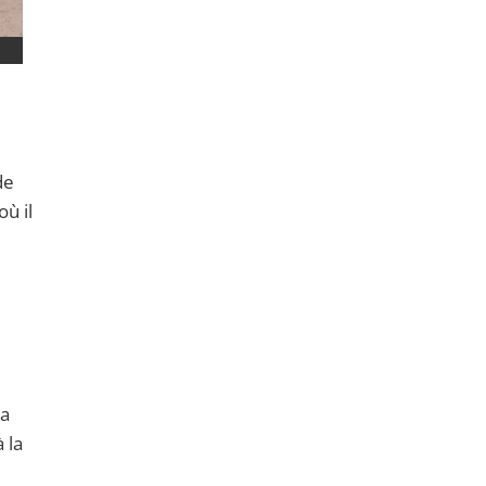
 de
ù il
la
 la