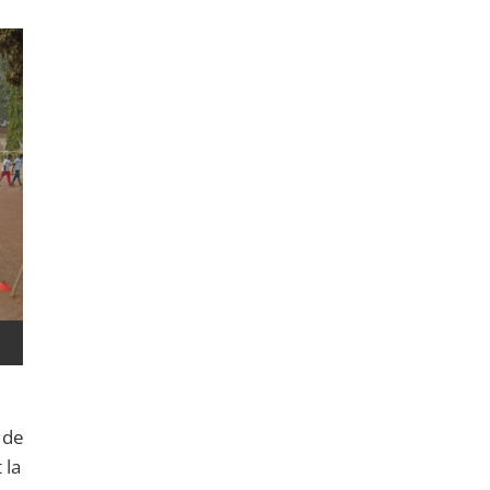
 de
 la